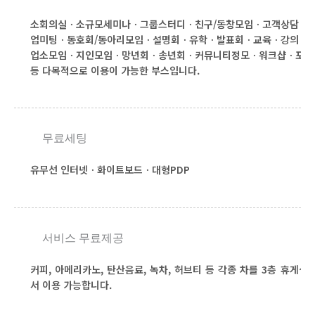
소회의실ㆍ소규모세미나ㆍ그룹스터디ㆍ친구/동창모임ㆍ고객상담ㆍ
업미팅ㆍ동호회/동아리모임ㆍ설명회ㆍ유학ㆍ발표회ㆍ교육ㆍ강의ㆍ
업소모임ㆍ지인모임ㆍ망년회ㆍ송년회ㆍ커뮤니티정모ㆍ워크샵ㆍ포럼
등 다목적으로 이용이 가능한 부스입니다.
무료세팅
유무선 인터넷ㆍ화이트보드ㆍ대형PDP
서비스 무료제공
커피, 아메리카노, 탄산음료, 녹차, 허브티 등 각종 차를 3층 휴게실
서 이용 가능합니다.