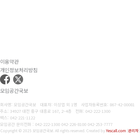
이용약관
개인정보처리방침
모임공간국보
회사명: 모임공간국보 대표자: 이상엽 외 1명
사업자등록번호:
867-42-00081
주소: 34927 대전 중구 대흥로 167, 2~4층
전화: 042-222-1300
팩스: 042-221-1122
모임공간 문의전화 : 042-222-1300 042-226-8100 042-253-7777
Copyright © 2025 모임공간국보. All rights reserved.
Created by
Yescall.com
[
관리자
]