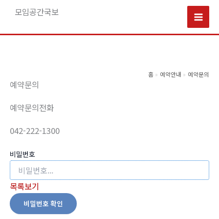
콘
모임공간국보
텐
Mai
츠
로
Men
건
너
홈
예약안내
예약문의
예약문의
뛰
기
예약문의전화
042-222-1300
비밀번호
목록보기
비밀번호 확인