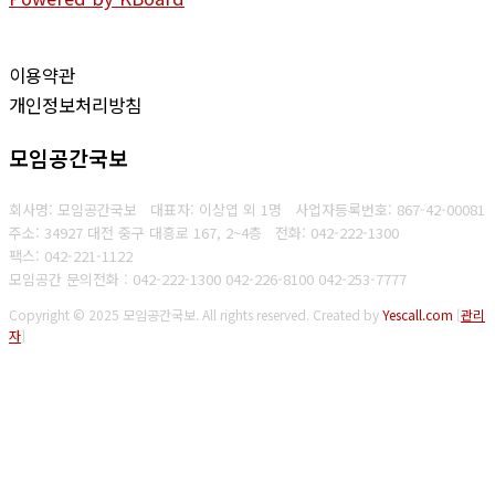
이용약관
개인정보처리방침
모임공간국보
회사명: 모임공간국보 대표자: 이상엽 외 1명
사업자등록번호:
867-42-00081
주소: 34927 대전 중구 대흥로 167, 2~4층
전화: 042-222-1300
팩스: 042-221-1122
모임공간 문의전화 : 042-222-1300 042-226-8100 042-253-7777
Copyright © 2025 모임공간국보. All rights reserved.
Created by
Yescall.com
[
관리
자
]