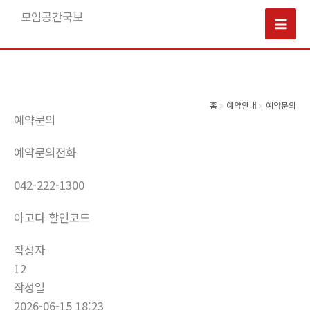
콘
모임공간국보
텐
Mai
츠
로
Men
건
너
홈
예약안내
예약문의
예약문의
뛰
기
예약문의전화
042-222-1300
아고다 할인코드
작성자
12
작성일
2026-06-15 18:23