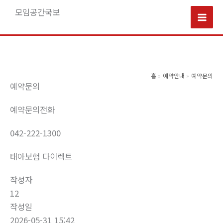
콘
모임공간국보
텐
Mai
츠
로
Men
건
너
홈
예약안내
예약문의
예약문의
뛰
기
예약문의전화
042-222-1300
태아보험 다이렉트
작성자
12
작성일
2026-05-31 15:42