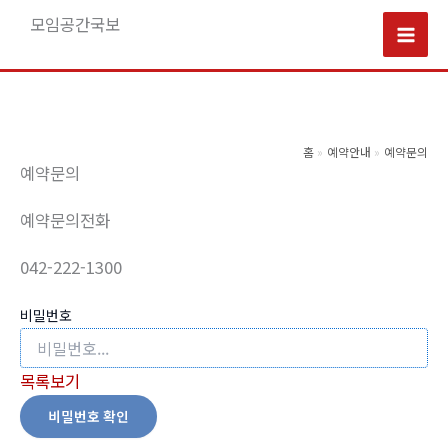
콘
모임공간국보
텐
Mai
츠
로
Men
건
너
홈
예약안내
예약문의
예약문의
뛰
기
예약문의전화
042-222-1300
비밀번호
목록보기
비밀번호 확인