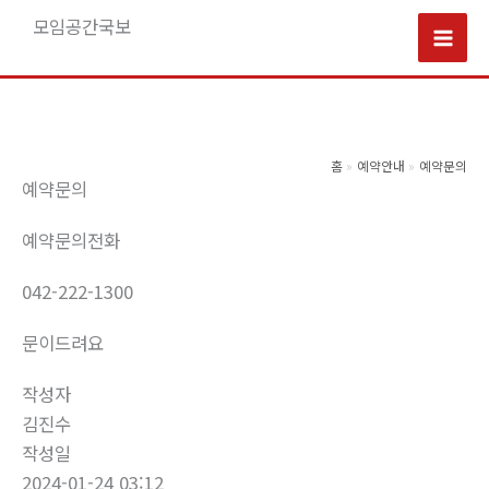
콘
모임공간국보
텐
Mai
츠
로
Men
건
너
홈
예약안내
예약문의
예약문의
뛰
기
예약문의전화
042-222-1300
문이드려요
작성자
김진수
작성일
2024-01-24 03:12